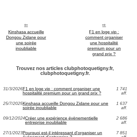
Kinshasa accueille
F1 en loge vip :
Dongou Zidane pour
comment organiser
une soirée
une hospitalité
inoubliable
premium pour un
grand prix ?
Trouvez nos articles clubphotoquetigny.fr,
clubphotoquetigny.fr.
31/3/2026
F1 en loge vip : comment organiser une
1 741
hospitalité premium pour un grand prix ?
aff.
25/7/2025
Kinshasa accueille Dongou Zidane pour une
1 637
soirée inoubliable
aff.
09/12/2024
Créer une expérience évènementielle
2 686
entreprise inoubliable
aff.
27/1/2023
Pourquoi est-il intéressant d'organiser un
7 851
événement d’entreprise ?
aff.